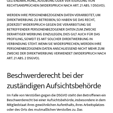
GELTENDMACHUNG, AUSÜBUNG ODER VERTEIDIGUNG VON
RECHTSANSPRÜCHEN (WIDERSPRUCH NACH ART. 21 ABS. 1 DSGVO).
WERDEN IHRE PERSONENBEZOGENEN DATEN VERARBEITET, UM
DIREKTWERBUNG ZU BETREIBEN, SO HABEN SIE DAS RECHT,
JEDERZEIT WIDERSPRUCH GEGEN DIE VERARBEITUNG SIE
BETREFFENDER PERSONENBEZOGENER DATEN ZUM ZWECKE
DERARTIGER WERBUNG EINZULEGEN; DIES GILT AUCH FÜR DAS
PROFILING, SOWEIT ES MIT SOLCHER DIREKTWERBUNG IN
VERBINDUNG STEHT. WENN SIE WIDERSPRECHEN, WERDEN IHRE
PERSONENBEZOGENEN DATEN ANSCHLIESSEND NICHT MEHR ZUM
ZWECKE DER DIREKTWERBUNG VERWENDET (WIDERSPRUCH NACH
ART. 21 ABS. 2 DSGVO).
Beschwerde­recht bei der
zuständigen Aufsichts­behörde
Im Falle von Verstößen gegen die DSGVO steht den Betroffenen ein
Beschwerderecht bei einer Aufsichtsbehörde, insbesondere in dem
Mitgliedstaat ihres gewöhnlichen Aufenthalts, ihres Arbeitsplatzes
oder des Orts des mutmaßlichen Verstoßes zu. Das